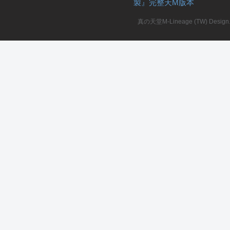
製』完整天M版本
堂
真の天堂M-Lineage (TW) Design. A
M
全