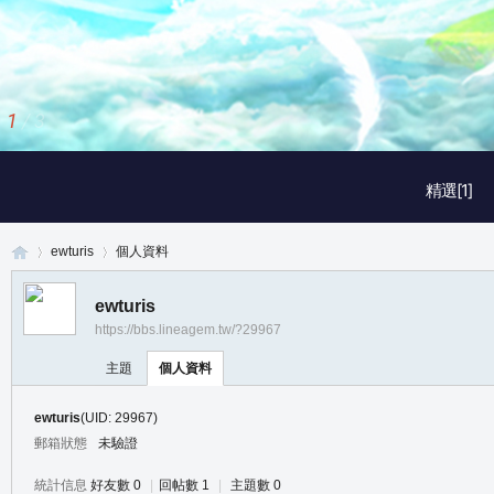
1
/
3
精選[1]
ewturis
個人資料
ewturis
https://bbs.lineagem.tw/?29967
真
›
›
主題
個人資料
ewturis
(UID: 29967)
郵箱狀態
未驗證
統計信息
好友數 0
|
回帖數 1
|
主題數 0