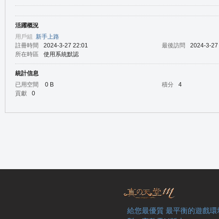
活躍概況
の
用戶組
新手上路
註冊時間
2024-3-27 22:01
最後訪問
2024-3-27
所在時區
使用系統默認
統計信息
已用空間
0 B
積分
4
貢獻
0
天
給您最優質 最平衡的遊戲環