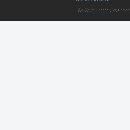
真の天堂M-Lineage (TW) Design. A