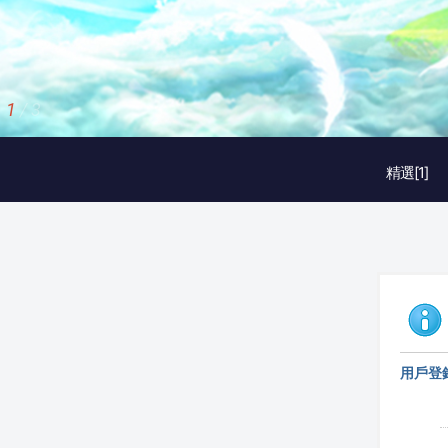
1
/
3
精選[1]
用戶登