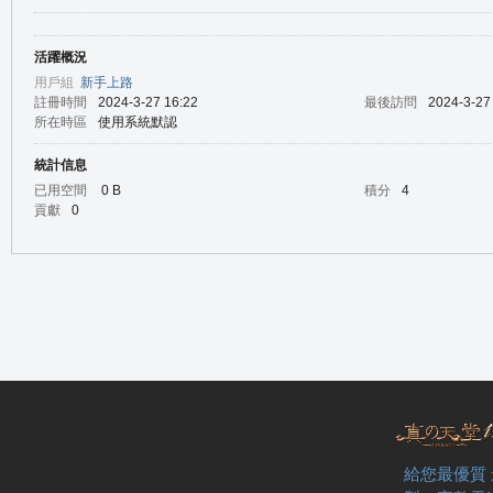
活躍概況
の
用戶組
新手上路
註冊時間
2024-3-27 16:22
最後訪問
2024-3-27
所在時區
使用系統默認
統計信息
已用空間
0 B
積分
4
貢獻
0
天
給您最優質