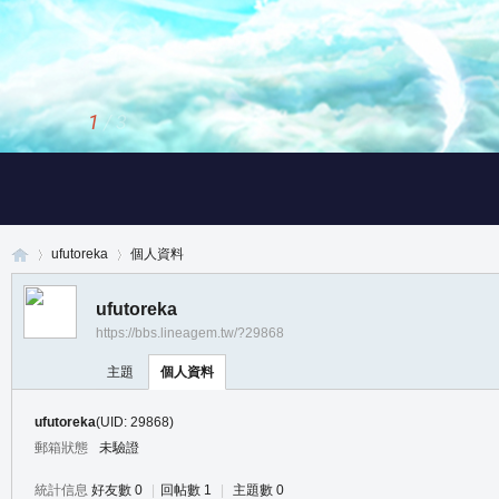
1
/
3
ufutoreka
個人資料
ufutoreka
https://bbs.lineagem.tw/?29868
真
›
›
主題
個人資料
ufutoreka
(UID: 29868)
郵箱狀態
未驗證
統計信息
好友數 0
|
回帖數 1
|
主題數 0