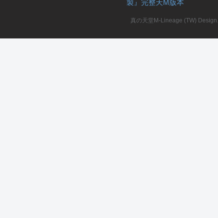
製』完整天M版本
堂
真の天堂M-Lineage (TW) Design. A
M
全