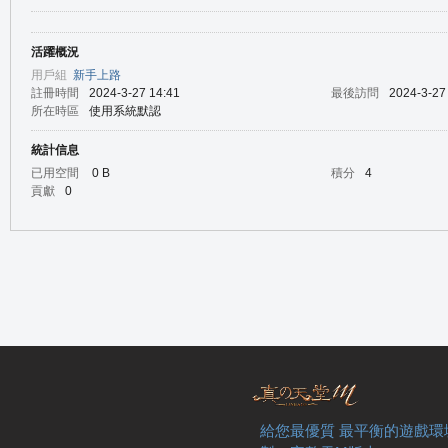
活躍概況
の
用戶組
新手上路
註冊時間
2024-3-27 14:41
最後訪問
2024-3-27
所在時區
使用系統默認
統計信息
已用空間
0 B
積分
4
貢獻
0
天
給您最優質 最平衡的遊戲環