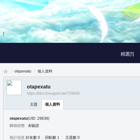
1
/
3
精選[1]
otapexatu
個人資料
otapexatu
https://bbs.lineagem.tw/?29838
真
›
›
主題
個人資料
otapexatu
(UID: 29838)
郵箱狀態
未驗證
統計信息
好友數 0
|
回帖數 1
|
主題數 0