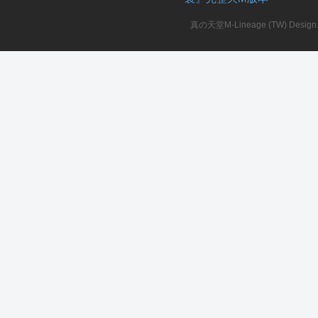
真の天堂M-Lineage (TW) Design. A