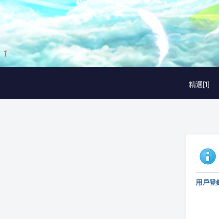
2
/
3
精選[1]
用戶登