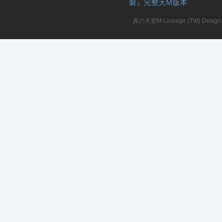
製』完整天M版本
堂
真の天堂M-Lineage (TW) Design. A
M
全