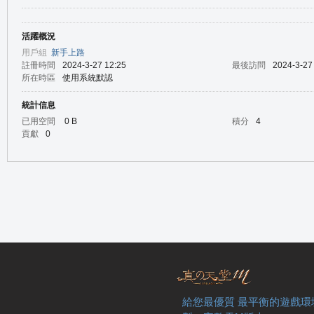
活躍概況
の
用戶組
新手上路
註冊時間
2024-3-27 12:25
最後訪問
2024-3-27
所在時區
使用系統默認
統計信息
已用空間
0 B
積分
4
貢獻
0
天
給您最優質 最平衡的遊戲環