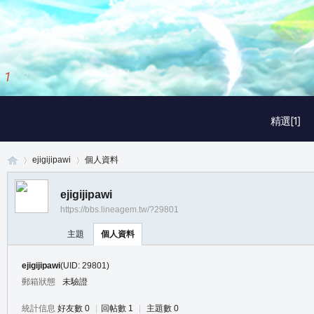
1
/
3
精選[1]
ejigijipawi
個人資料
ejigijipawi
https://bbs.lineagem.tw/?29801
真
›
›
主題
個人資料
ejigijipawi
(UID: 29801)
郵箱狀態
未驗證
統計信息
好友數 0
|
回帖數 1
|
主題數 0