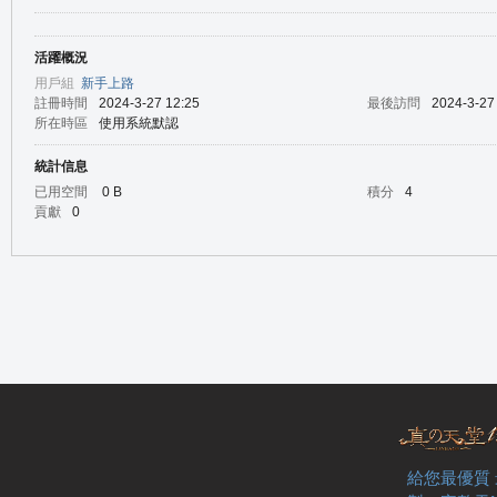
活躍概況
の
用戶組
新手上路
註冊時間
2024-3-27 12:25
最後訪問
2024-3-27
所在時區
使用系統默認
統計信息
已用空間
0 B
積分
4
貢獻
0
天
給您最優質