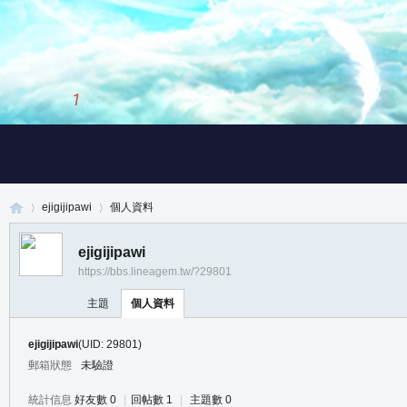
1
/
3
ejigijipawi
個人資料
ejigijipawi
https://bbs.lineagem.tw/?29801
真
›
›
主題
個人資料
ejigijipawi
(UID: 29801)
郵箱狀態
未驗證
統計信息
好友數 0
|
回帖數 1
|
主題數 0