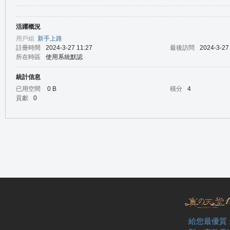
活躍概況
の
用戶組
新手上路
註冊時間
2024-3-27 11:27
最後訪問
2024-3-27
所在時區
使用系統默認
統計信息
已用空間
0 B
積分
4
貢獻
0
天
給您最優質