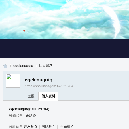
1
/
3
eqelenugutq
個人資料
eqelenugutq
https://bbs.lineagem.tw/?29784
真
›
›
主題
個人資料
eqelenugutq
(UID: 29784)
郵箱狀態
未驗證
統計信息
好友數 0
|
回帖數 1
|
主題數 0