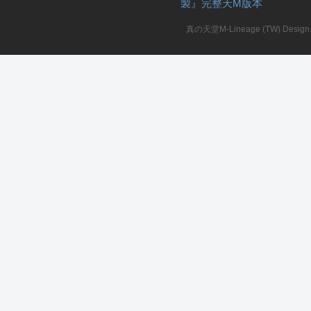
製』完整天M版本
堂
真の天堂M-Lineage (TW) Design. A
M
全