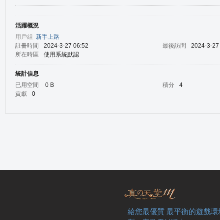
活躍概況
の
用戶組
新手上路
註冊時間
2024-3-27 06:52
最後訪問
2024-3-27
所在時區
使用系統默認
統計信息
已用空間
0 B
積分
4
貢獻
0
天
給您最優質 最平衡的遊戲環