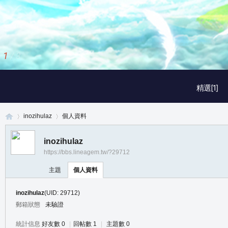
1
/
3
精選[1]
inozihulaz
個人資料
inozihulaz
https://bbs.lineagem.tw/?29712
真
›
›
主題
個人資料
inozihulaz
(UID: 29712)
郵箱狀態
未驗證
統計信息
好友數 0
|
回帖數 1
|
主題數 0