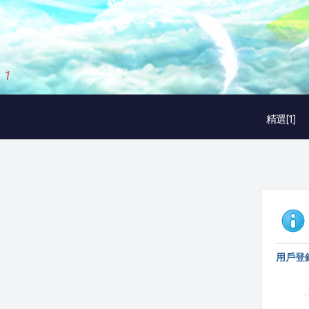
1
/
3
精選[1]
用戶登