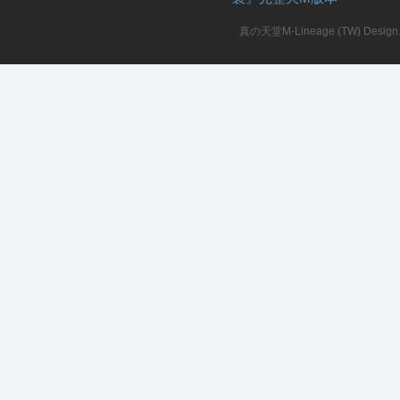
真の天堂M-Lineage (TW) Design. A