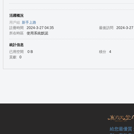
活躍概況
の
用戶組
新手上路
註冊時間
2024-3-27 04:35
最後訪問
2024-3-27
所在時區
使用系統默認
統計信息
已用空間
0 B
積分
4
貢獻
0
天
給您最優質