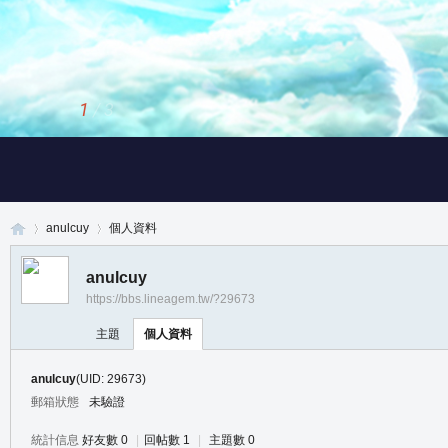
1
/
3
anulcuy
個人資料
anulcuy
https://bbs.lineagem.tw/?29673
真
›
›
主題
個人資料
anulcuy
(UID: 29673)
郵箱狀態
未驗證
統計信息
好友數 0
|
回帖數 1
|
主題數 0