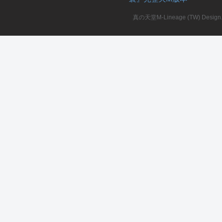
真の天堂M-Lineage (TW) Design. A