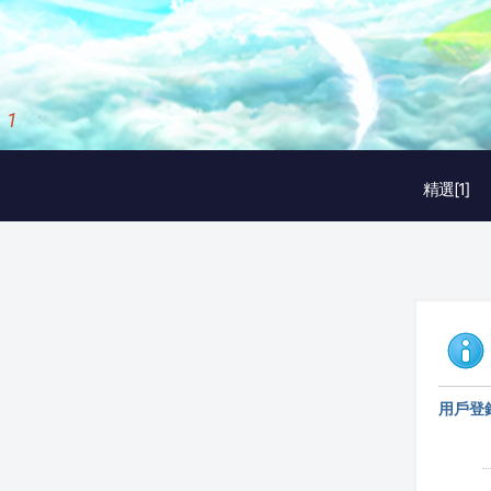
1
/
3
精選[1]
用戶登