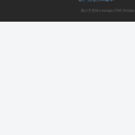
真の天堂M-Lineage (TW) Design. A