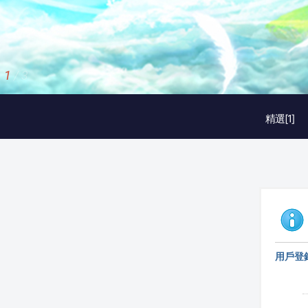
1
/
3
精選[1]
用戶登