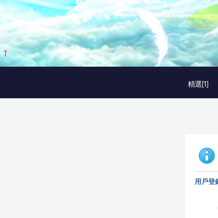
1
/
3
精選[1]
用戶登