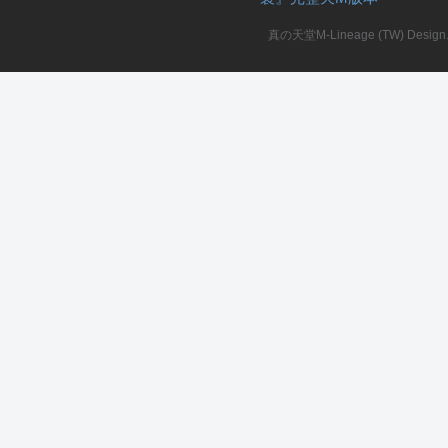
真の天堂M-Lineage (TW) Design. A