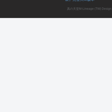
真の天堂M-Lineage (TW) Design. A