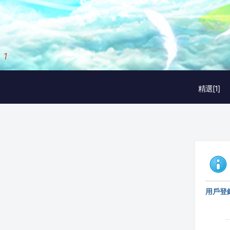
1
/
3
精選[1]
用戶登