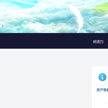
2
/
3
精選[1]
用戶登