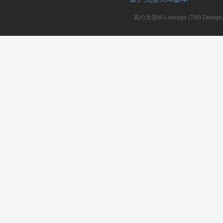
真の天堂M-Lineage (TW) Design. A