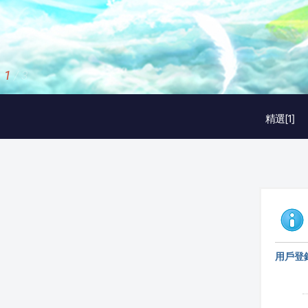
1
/
3
精選[1]
用戶登