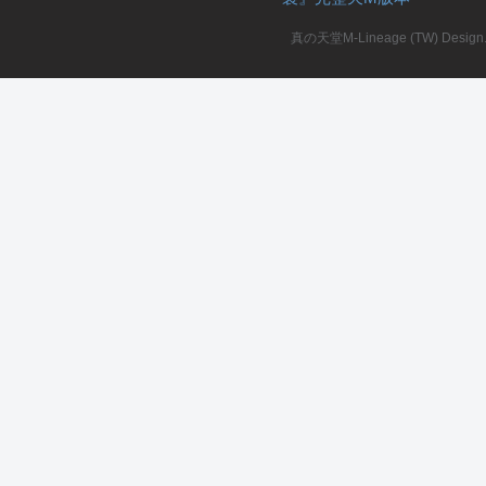
真の天堂M-Lineage (TW) Design. A