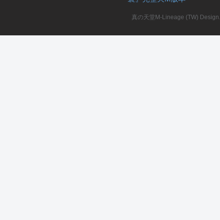
真の天堂M-Lineage (TW) Design. A