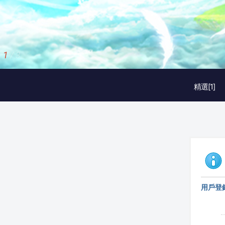
1
/
3
精選[1]
用戶登