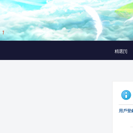
2
/
3
精選[1]
用戶登