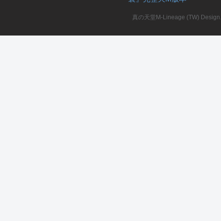
真の天堂M-Lineage (TW) Design. A