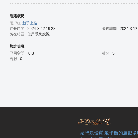
活躍概況
の
用戶組
新手上路
註冊時間
2024-3-12 19:28
最後訪問
2024-3-12
所在時區
使用系統默認
統計信息
已用空間
0 B
積分
5
貢獻
0
天
給您最優質 最平衡的遊戲環