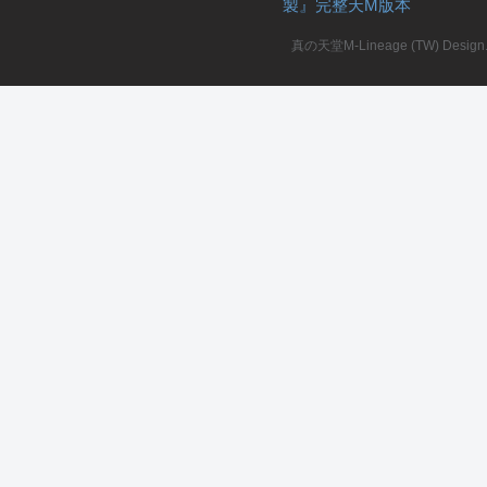
製』完整天M版本
堂
真の天堂M-Lineage (TW) Design. A
M
全