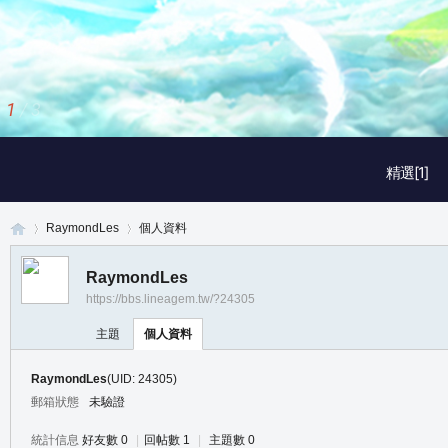
2
/
3
精選[1]
RaymondLes
個人資料
RaymondLes
https://bbs.lineagem.tw/?24305
真
›
›
主題
個人資料
RaymondLes
(UID: 24305)
郵箱狀態
未驗證
統計信息
好友數 0
|
回帖數 1
|
主題數 0