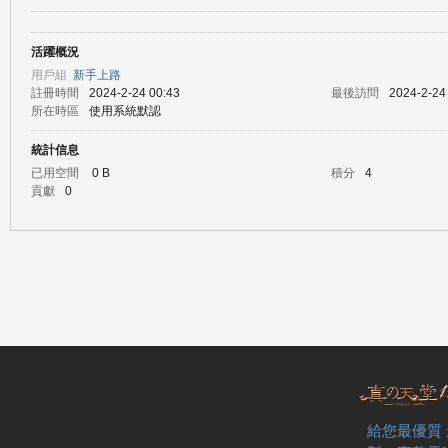
活躍概況
の
用戶組
新手上路
註冊時間
2024-2-24 00:43
最後訪問
2024-2-24
所在時區
使用系統默認
統計信息
已用空間
0 B
積分
4
貢獻
0
天
給您最優質