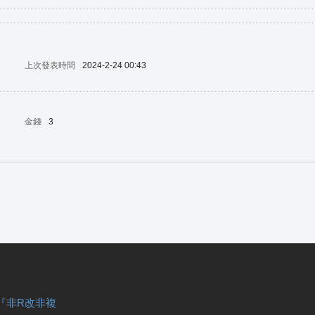
上次發表時間
2024-2-24 00:43
金錢
3
『非R改非複