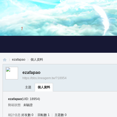
1
/
3
ezafapao
個人資料
ezafapao
https://bbs.lineagem.tw/?18954
真
›
›
主題
個人資料
ezafapao
(UID: 18954)
郵箱狀態
未驗證
統計信息
好友數 0
|
回帖數 1
|
主題數 0