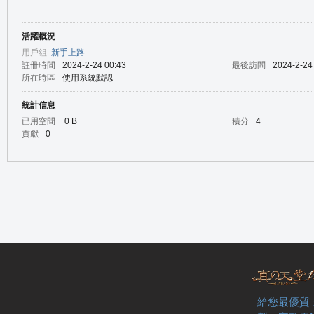
活躍概況
の
用戶組
新手上路
註冊時間
2024-2-24 00:43
最後訪問
2024-2-24
所在時區
使用系統默認
統計信息
已用空間
0 B
積分
4
貢獻
0
天
給您最優質