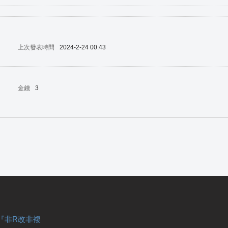
上次發表時間
2024-2-24 00:43
金錢
3
『非R改非複