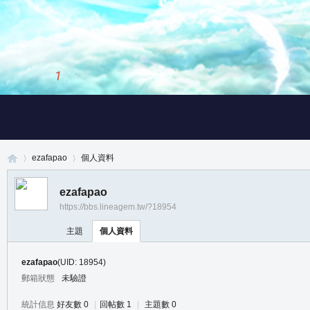
1
/
3
ezafapao
個人資料
ezafapao
https://bbs.lineagem.tw/?18954
真
›
›
主題
個人資料
ezafapao
(UID: 18954)
郵箱狀態
未驗證
統計信息
好友數 0
|
回帖數 1
|
主題數 0