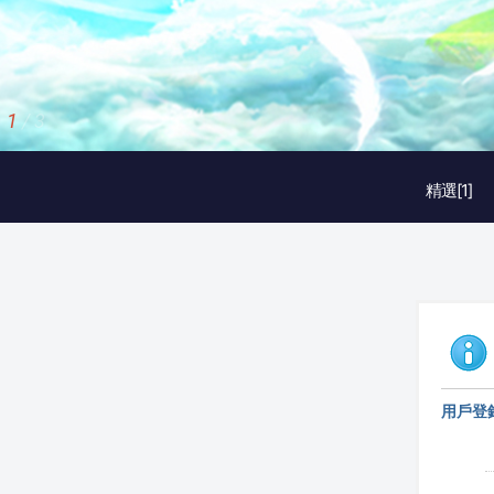
1
/
3
精選[1]
用戶登