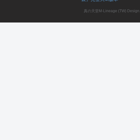
真の天堂M-Lineage (TW) Design. A