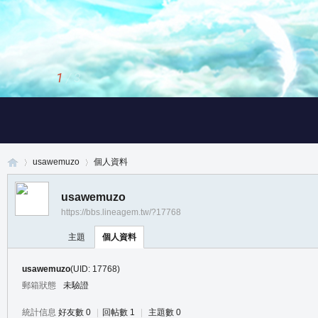
1
/
3
usawemuzo
個人資料
usawemuzo
https://bbs.lineagem.tw/?17768
真
›
›
主題
個人資料
usawemuzo
(UID: 17768)
郵箱狀態
未驗證
統計信息
好友數 0
|
回帖數 1
|
主題數 0