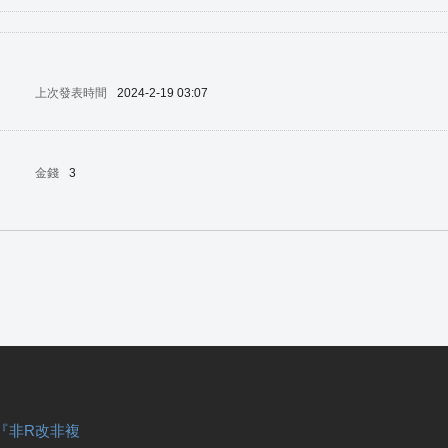
上次發表時間
2024-2-19 03:07
金錢
3
『非R改非複