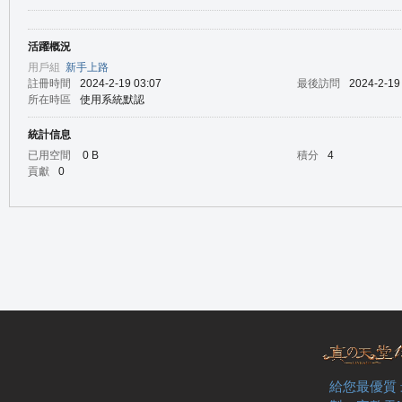
活躍概況
の
用戶組
新手上路
註冊時間
2024-2-19 03:07
最後訪問
2024-2-19
所在時區
使用系統默認
統計信息
已用空間
0 B
積分
4
貢獻
0
天
給您最優質