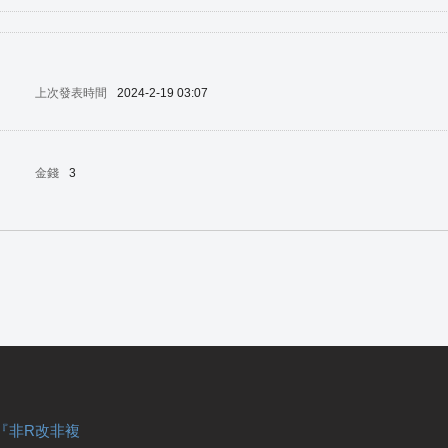
上次發表時間
2024-2-19 03:07
金錢
3
『非R改非複