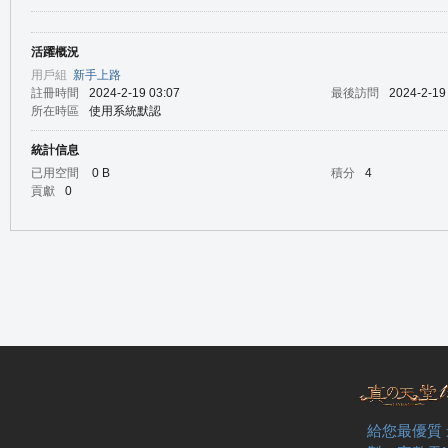
活躍概況
の
用戶組
新手上路
註冊時間
2024-2-19 03:07
最後訪問
2024-2-19
所在時區
使用系統默認
統計信息
已用空間
0 B
積分
4
貢獻
0
天
給您最優質