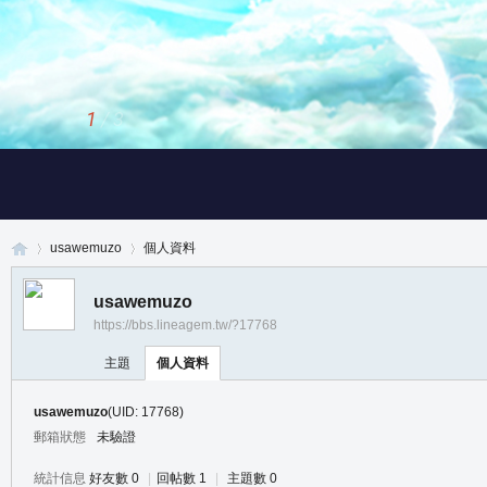
1
/
3
usawemuzo
個人資料
usawemuzo
https://bbs.lineagem.tw/?17768
真
›
›
主題
個人資料
usawemuzo
(UID: 17768)
郵箱狀態
未驗證
統計信息
好友數 0
|
回帖數 1
|
主題數 0