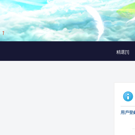
1
/
3
精選[1]
用戶登