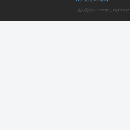
真の天堂M-Lineage (TW) Design. A