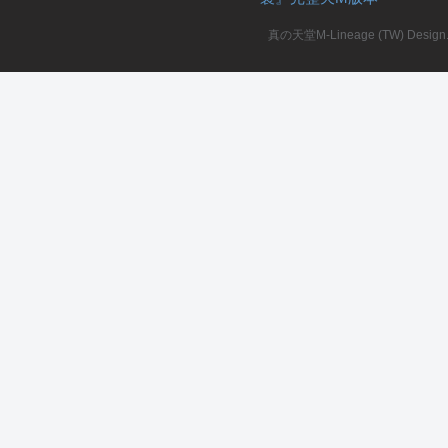
真の天堂M-Lineage (TW) Design. A