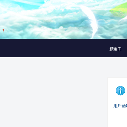
1
/
3
精選[1]
用戶登