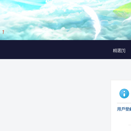
1
/
3
精選[1]
用戶登