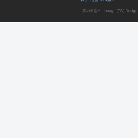
真の天堂M-Lineage (TW) Design. A