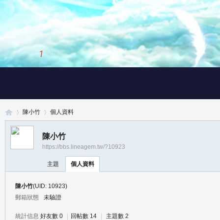
1
/
3
陳小竹
個人資料
陳小竹
https://bbs.lineagem.tw/?10923
真
›
›
主題
個人資料
陳小竹
(UID: 10923)
郵箱狀態
未驗證
統計信息
好友數 0
|
回帖數 14
|
主題數 2