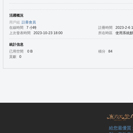
活躍概況
の
用戶組
註冊會員
在線時間
7 小時
註冊時間
2023-2-6 
上次發表時間
2023-10-23 18:00
所在時區
使用系統
統計信息
已用空間
0 B
積分
84
貢獻
0
天
給您最優質