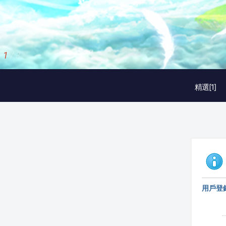
1
/
3
精選[1]
用戶登