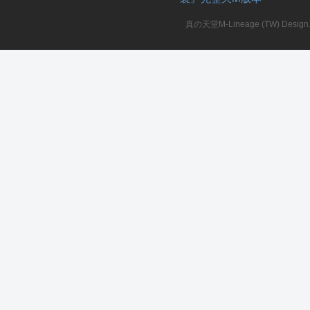
真の天堂M-Lineage (TW) Design. A