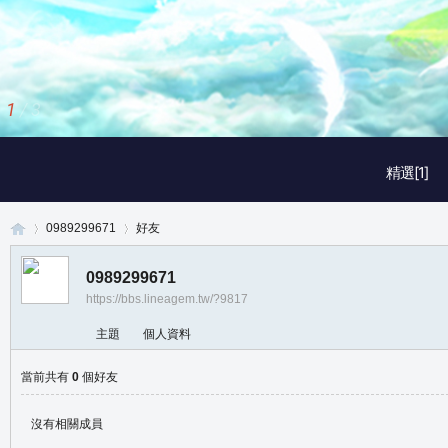
1
/
3
精選[1]
0989299671
好友
0989299671
https://bbs.lineagem.tw/?9817
真
›
›
主題
個人資料
當前共有
0
個好友
沒有相關成員