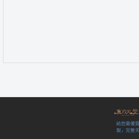
の
天
給您最優質
製』完整