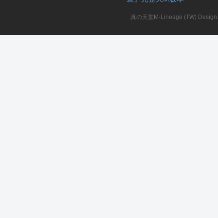
真の天堂M-Lineage (TW) Design. A