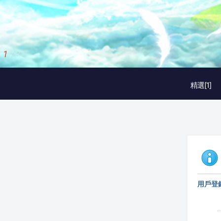
1
/
3
精選[1]
用戶登