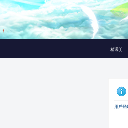
1
/
3
精選[1]
用戶登