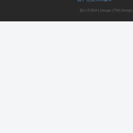
真の天堂M-Lineage (TW) Design. A