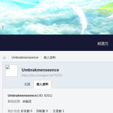
1
/
3
精選[1]
Umbrakmenseence
個人資料
Umbrakmenseence
https://bbs.lineagem.tw/?8201
真
›
›
主題
個人資料
Umbrakmenseence
(UID: 8201)
郵箱狀態
未驗證
統計信息
好友數 0
|
回帖數 0
|
主題數 1