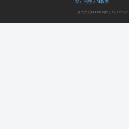
製』完整天M版本
堂
真の天堂M-Lineage (TW) Design. A
M
全