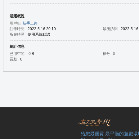
活躍概況
の
用戶組
新手上路
註冊時間
2022-5-16 20:10
最後訪問
2022-5-16
所在時區
使用系統默認
統計信息
已用空間
0 B
積分
5
貢獻
0
天
給您最優質 最平衡的遊戲環