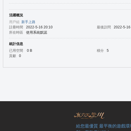
活躍概況
の
用戶組
新手上路
註冊時間
2022-5-16 20:10
最後訪問
2022-5-16
所在時區
使用系統默認
統計信息
已用空間
0 B
積分
5
貢獻
0
天
給您最優質 最平衡的遊戲環