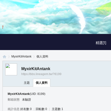
1
/
3
精選[1]
MyxirKitAntank
個人資料
MyxirKitAntank
https://bbs.lineagem.tw/?8199
真
›
›
主題
個人資料
MyxirKitAntank
(UID: 8199)
郵箱狀態
未驗證
統計信息
好友數 0
|
回帖數 0
|
主題數 1