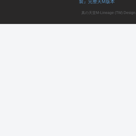
製』完整天M版本
堂
真の天堂M-Lineage (TW) Design. A
M
全