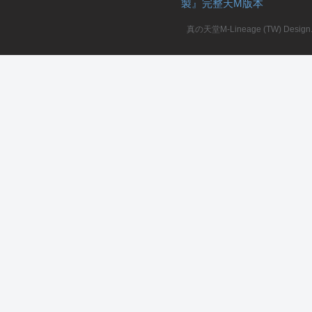
製』完整天M版本
堂
真の天堂M-Lineage (TW) Design. A
M
全