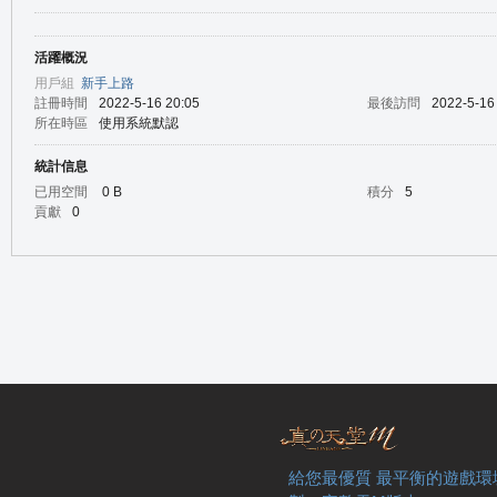
活躍概況
の
用戶組
新手上路
註冊時間
2022-5-16 20:05
最後訪問
2022-5-16
所在時區
使用系統默認
統計信息
已用空間
0 B
積分
5
貢獻
0
天
給您最優質 最平衡的遊戲環