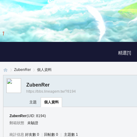
1
/
3
精選[1]
ZubenRer
個人資料
ZubenRer
https://bbs.lineagem.tw/?8194
真
›
›
主題
個人資料
ZubenRer
(UID: 8194)
郵箱狀態
未驗證
統計信息
好友數 0
|
回帖數 0
|
主題數 1