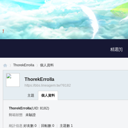
1
/
3
精選[1]
ThorekErrolla
個人資料
ThorekErrolla
https://bbs.lineagem.tw/?8182
真
›
›
主題
個人資料
ThorekErrolla
(UID: 8182)
郵箱狀態
未驗證
統計信息
好友數 0
|
回帖數 0
|
主題數 1