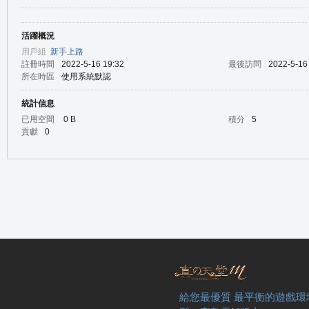
活躍概況
の
用戶組
新手上路
註冊時間
2022-5-16 19:32
最後訪問
2022-5-16
所在時區
使用系統默認
統計信息
已用空間
0 B
積分
5
貢獻
0
天
給您最優質 最平衡的遊戲環