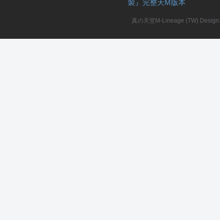
製』完整天M版本
堂
真の天堂M-Lineage (TW) Design. A
M
全