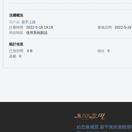
活躍概況
の
用戶組
新手上路
註冊時間
2022-5-16 19:18
最後訪問
2022-5-16
所在時區
使用系統默認
統計信息
已用空間
0 B
積分
5
貢獻
0
天
給您最優質 最平衡的遊戲環