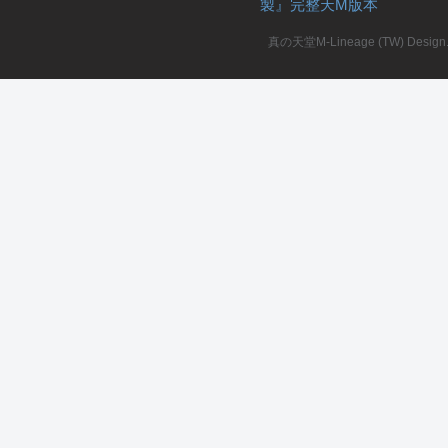
製』完整天M版本
堂
真の天堂M-Lineage (TW) Design. A
M
全