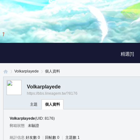
1
/
3
精選[1]
Volkarplayede
個人資料
Volkarplayede
https://bbs.lineagem.tw/?8176
真
›
›
主題
個人資料
Volkarplayede
(UID: 8176)
郵箱狀態
未驗證
統計信息
好友數 0
|
回帖數 0
|
主題數 1