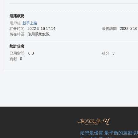
活躍概況
の
用戶組
新手上路
註冊時間
2022-5-16 17:14
最後訪問
2022-5-16
所在時區
使用系統默認
統計信息
已用空間
0 B
積分
5
貢獻
0
天
給您最優質 最平衡的遊戲環