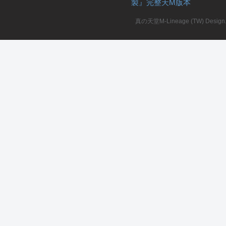
製』完整天M版本
堂
真の天堂M-Lineage (TW) Design. A
M
全