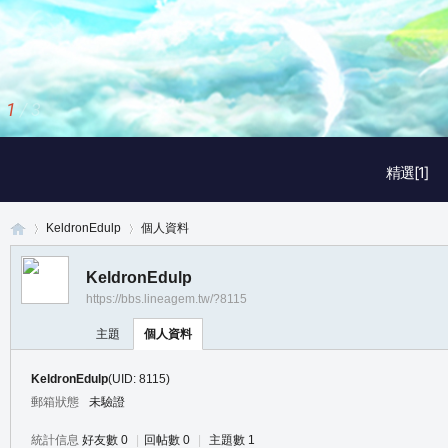
1
/
3
精選[1]
KeldronEdulp
個人資料
KeldronEdulp
https://bbs.lineagem.tw/?8115
真
›
›
主題
個人資料
KeldronEdulp
(UID: 8115)
郵箱狀態
未驗證
統計信息
好友數 0
|
回帖數 0
|
主題數 1