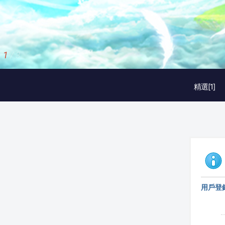
2
/
3
精選[1]
用戶登