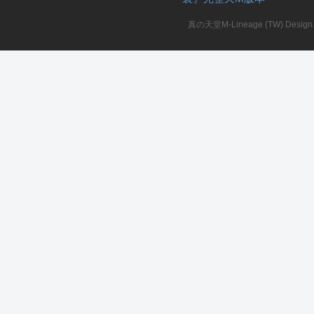
真の天堂M-Lineage (TW) Design. A