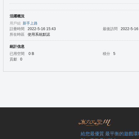
活躍概況
の
用戶組
新手上路
註冊時間
2022-5-16 15:43
最後訪問
2022-5-16
所在時區
使用系統默認
統計信息
已用空間
0 B
積分
5
貢獻
0
天
給您最優質 最平衡的遊戲環