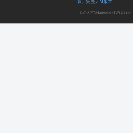
製』完整天M版本
堂
真の天堂M-Lineage (TW) Design. A
M
全