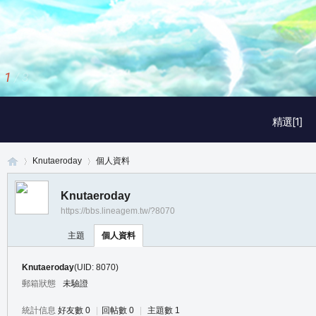
1
/
3
精選[1]
Knutaeroday
個人資料
Knutaeroday
https://bbs.lineagem.tw/?8070
真
›
›
主題
個人資料
Knutaeroday
(UID: 8070)
郵箱狀態
未驗證
統計信息
好友數 0
|
回帖數 0
|
主題數 1