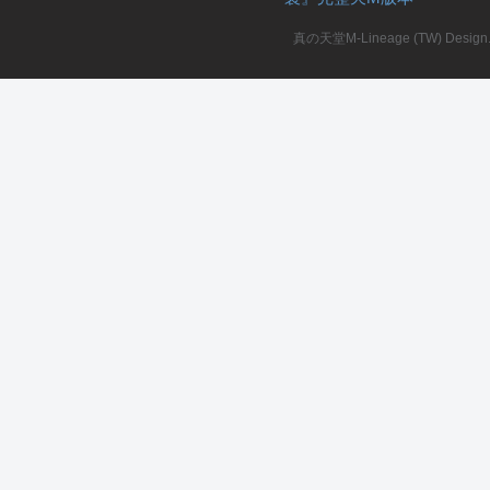
真の天堂M-Lineage (TW) Design. A