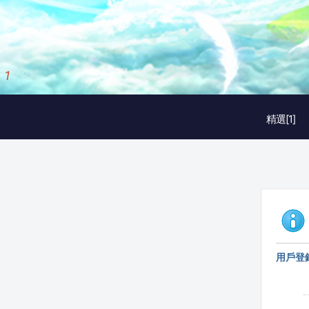
1
/
3
精選[1]
用戶登