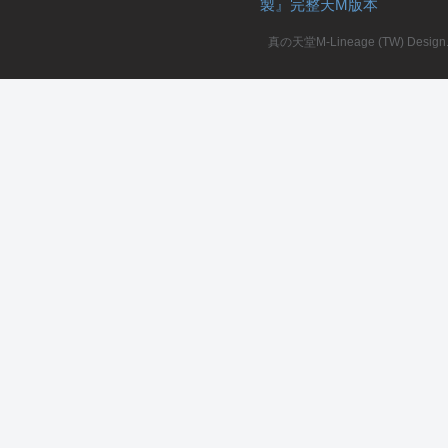
製』完整天M版本
堂
真の天堂M-Lineage (TW) Design. A
M
全