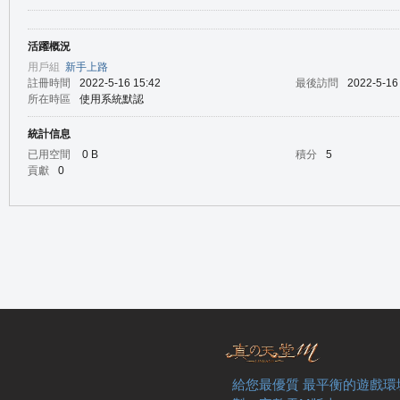
活躍概況
の
用戶組
新手上路
註冊時間
2022-5-16 15:42
最後訪問
2022-5-16
所在時區
使用系統默認
統計信息
已用空間
0 B
積分
5
貢獻
0
天
給您最優質 最平衡的遊戲環