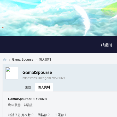
1
/
3
精選[1]
GamalSpourse
個人資料
GamalSpourse
https://bbs.lineagem.tw/?8069
真
›
›
主題
個人資料
GamalSpourse
(UID: 8069)
郵箱狀態
未驗證
統計信息
好友數 0
|
回帖數 0
|
主題數 1