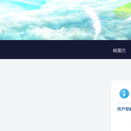
2
/
3
精選[1]
用戶登