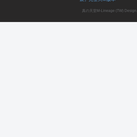
真の天堂M-Lineage (TW) Design. A