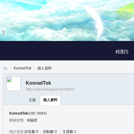
1
/
3
精選[1]
KonradTok
個人資料
KonradTok
https://bbs.lineagem.tw/?8064
真
›
›
主題
個人資料
KonradTok
(UID: 8064)
郵箱狀態
未驗證
統計信息
好友數 0
|
回帖數 0
|
主題數 1