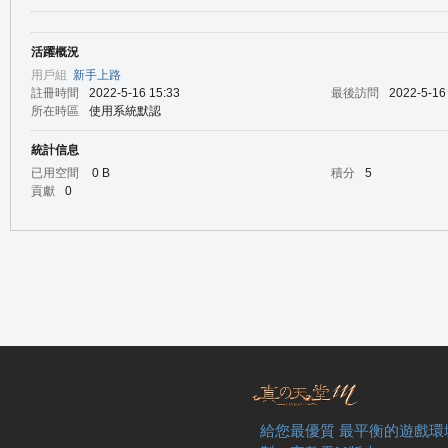
活躍概況
の
用戶組
新手上路
註冊時間
2022-5-16 15:33
最後訪問
2022-5-16
所在時區
使用系統默認
統計信息
已用空間
0 B
積分
5
貢獻
0
天
給您最優質 最平衡的遊戲環