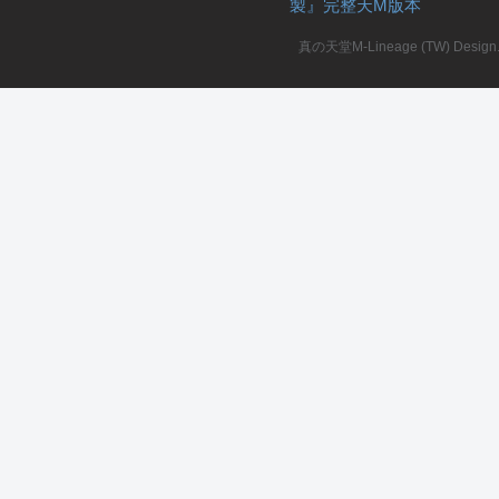
製』完整天M版本
堂
真の天堂M-Lineage (TW) Design. A
M
全