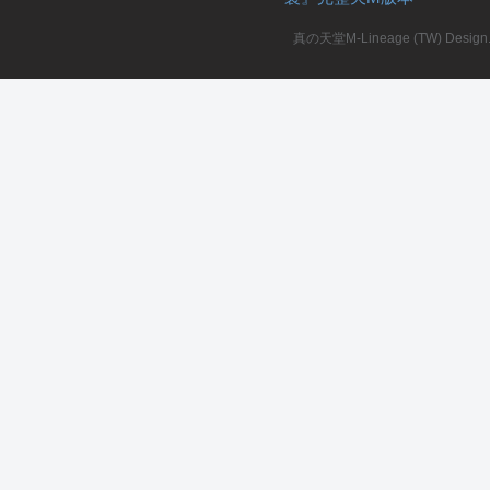
真の天堂M-Lineage (TW) Design. A