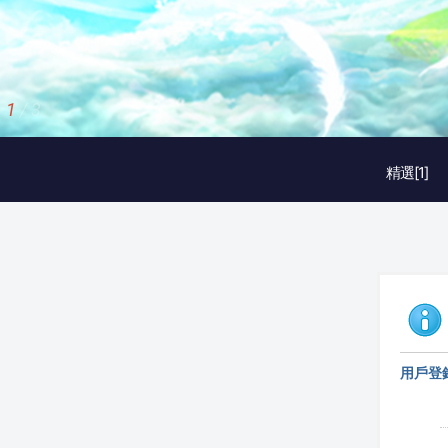
1
/
3
精選[1]
用戶登