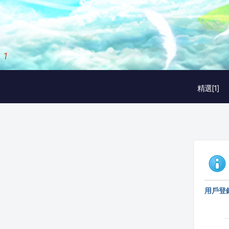
1
/
3
精選[1]
用戶登