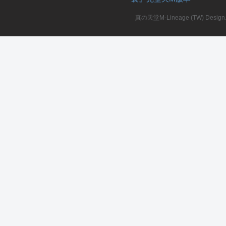
真の天堂M-Lineage (TW) Design. A