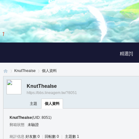
1
/
3
精選[1]
KnutThealse
個人資料
KnutThealse
https://bbs.lineagem.tw/?8051
真
›
›
主題
個人資料
KnutThealse
(UID: 8051)
郵箱狀態
未驗證
統計信息
好友數 0
|
回帖數 0
|
主題數 1