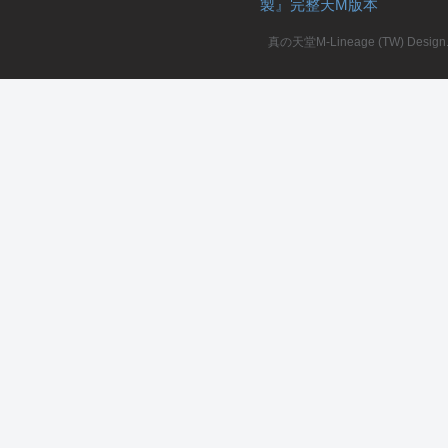
製』完整天M版本
堂
真の天堂M-Lineage (TW) Design. A
M
全