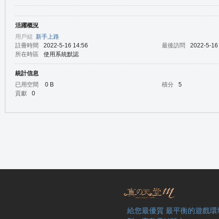
活躍概況
の
用戶組
新手上路
註冊時間
2022-5-16 14:56
最後訪問
2022-5-16
所在時區
使用系統默認
統計信息
已用空間
0 B
積分
5
貢獻
0
天
給您最優質 最平衡的遊戲環