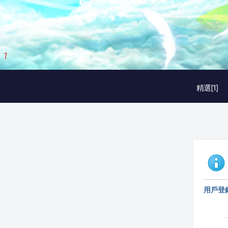
1
/
3
精選[1]
用戶登