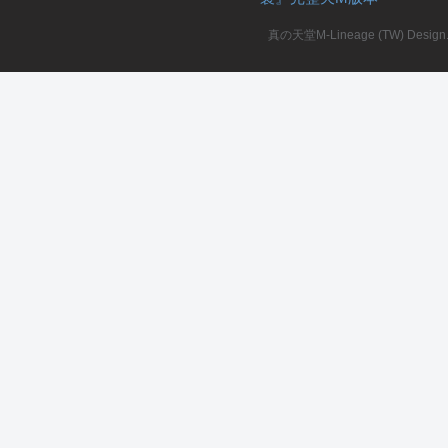
真の天堂M-Lineage (TW) Design. A