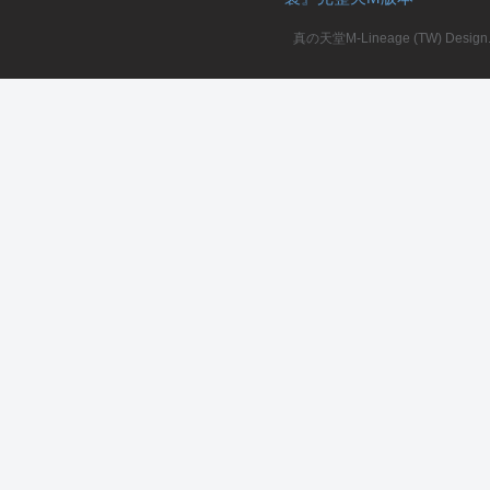
真の天堂M-Lineage (TW) Design. A