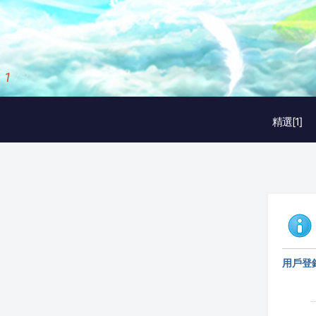
1
/
3
精選[1]
用戶登